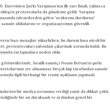
Yarışmada
. Eurovision Şarkı Yarışması’nın ilk yarı finali, yalnızca
“Soykırımı
çekleşen protestolarla da gündeme geldi. Yarışma
Durdurun”
snasında izleyicilerden gelen “soykırımı durdurun”
Sloganları
, sansür iddialarını ve organizasyonun güvenlik
Göz
Ardı
Edildi
 veren bazı mesajlar yükselirken, bu durum kısa süreli bir
için
leri, protestocuları salondan çıkarmak zorunda kaldı. Bu
oyunda tartışmalara neden oldu.
örüntülerinde, İsrailli sanatçı Noam Bettan’ın şarkı
otestolarının yer almaması, birçok kişi tarafından sansür
konuyla ilgili herhangi bir resmi açıklama yapmadı.
inska’nın bir medya sorusuna verdiği yanıt da dikkat çekti.
tendiğinde bir an duraksadı ve ardından genel bir