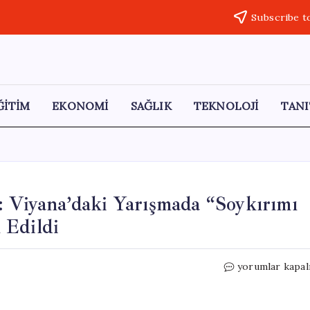
Subscribe t
ĞİTİM
EKONOMİ
SAĞLIK
TEKNOLOJİ
TANI
: Viyana’daki Yarışmada “Soykırımı
 Edildi
Eurovision’da
yorumlar kapal
Protesto
Sansürü:
Viyana’daki