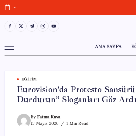
Skip
-
to
content
https://www.facebook.com/
https://twitter.com/
https://t.me/
https://www.instagram.com/
https://youtube.com/
ANA SAYFA
E
EĞITIM
Eurovision’da Protesto Sansürü
Durdurun” Sloganları Göz Ardı
By
Fatma Kaya
13 Mayıs 2026
1 Min Read