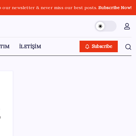
o our newsletter & never miss our best posts.
Subscribe Now!
TIM
İLETİŞİM
Subscribe
SON YAZILAR
ı
MHP’li Feti Yıldız’dan ‘çerçeve yasa’
açıklaması: IRA ve FARC örnekleri dikkat