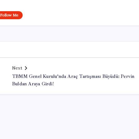
Follow Me
Next
TBMM Genel Kurulu’nda Araç Tartışması Büyüdü: Pervin
Buldan Araya Girdi!
Office Lisans Satın Al