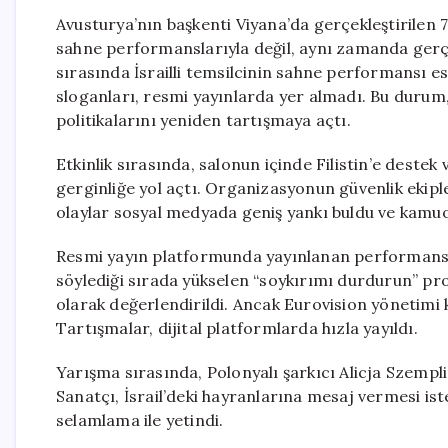
Avusturya’nın başkenti Viyana’da gerçekleştirilen 70
sahne performanslarıyla değil, aynı zamanda ger
sırasında İsrailli temsilcinin sahne performansı e
sloganları, resmi yayınlarda yer almadı. Bu durum
politikalarını yeniden tartışmaya açtı.
Etkinlik sırasında, salonun içinde Filistin’e destek
gerginliğe yol açtı. Organizasyonun güvenlik ekip
olaylar sosyal medyada geniş yankı buldu ve kamu
Resmi yayın platformunda yayınlanan performans g
söylediği sırada yükselen “soykırımı durdurun” pr
olarak değerlendirildi. Ancak Eurovision yönetimi 
Tartışmalar, dijital platformlarda hızla yayıldı.
Yarışma sırasında, Polonyalı şarkıcı Alicja Szempl
Sanatçı, İsrail’deki hayranlarına mesaj vermesi is
selamlama ile yetindi.