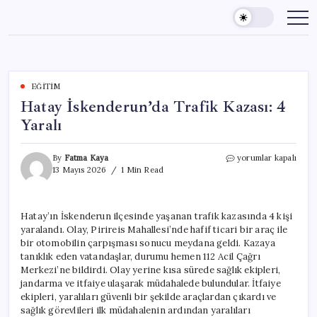
Skip
to
content
EĞITIM
Hatay İskenderun’da Trafik Kazası: 4
Yaralı
Hatay
By
Fatma Kaya
yorumlar kapalı
İskenderun’da
13 Mayıs 2026
1 Min Read
Trafik
Kazası:
4
Hatay’ın İskenderun ilçesinde yaşanan trafik kazasında 4 kişi
Yaralı
yaralandı. Olay, Pirireis Mahallesi’nde hafif ticari bir araç ile
için
bir otomobilin çarpışması sonucu meydana geldi. Kazaya
tanıklık eden vatandaşlar, durumu hemen 112 Acil Çağrı
Merkezi’ne bildirdi. Olay yerine kısa sürede sağlık ekipleri,
jandarma ve itfaiye ulaşarak müdahalede bulundular. İtfaiye
ekipleri, yaralıları güvenli bir şekilde araçlardan çıkardı ve
sağlık görevlileri ilk müdahalenin ardından yaralıları