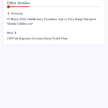
Other Articles
Previous
13 Mayıs 2026 Günlük Burç Yorumları: Aşk ve Para Hangi Burçların
Yüzünü Güldürecek?
Next
CHP’nin Kapatma Davasına Karşı Yedek Planı
SON YAZILAR
Bakan Yumaklı duyurdu! 688 milyon liralık destek