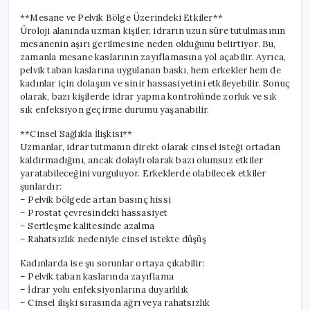
**Mesane ve Pelvik Bölge Üzerindeki Etkiler**
Üroloji alanında uzman kişiler, idrarın uzun süre tutulmasının
mesanenin aşırı gerilmesine neden olduğunu belirtiyor. Bu,
zamanla mesane kaslarının zayıflamasına yol açabilir. Ayrıca,
pelvik taban kaslarına uygulanan baskı, hem erkekler hem de
kadınlar için dolaşım ve sinir hassasiyetini etkileyebilir. Sonuç
olarak, bazı kişilerde idrar yapma kontrolünde zorluk ve sık
sık enfeksiyon geçirme durumu yaşanabilir.
**Cinsel Sağlıkla İlişkisi**
Uzmanlar, idrar tutmanın direkt olarak cinsel isteği ortadan
kaldırmadığını, ancak dolaylı olarak bazı olumsuz etkiler
yaratabileceğini vurguluyor. Erkeklerde olabilecek etkiler
şunlardır:
– Pelvik bölgede artan basınç hissi
– Prostat çevresindeki hassasiyet
– Sertleşme kalitesinde azalma
– Rahatsızlık nedeniyle cinsel istekte düşüş
Kadınlarda ise şu sorunlar ortaya çıkabilir:
– Pelvik taban kaslarında zayıflama
– İdrar yolu enfeksiyonlarına duyarlılık
– Cinsel ilişki sırasında ağrı veya rahatsızlık