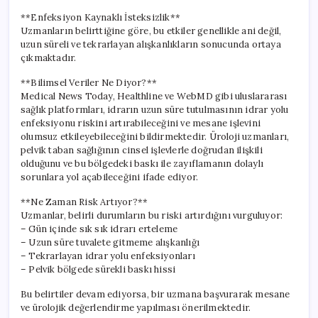
**Enfeksiyon Kaynaklı İsteksizlik**
Uzmanların belirttiğine göre, bu etkiler genellikle ani değil,
uzun süreli ve tekrarlayan alışkanlıkların sonucunda ortaya
çıkmaktadır.
**Bilimsel Veriler Ne Diyor?**
Medical News Today, Healthline ve WebMD gibi uluslararası
sağlık platformları, idrarın uzun süre tutulmasının idrar yolu
enfeksiyonu riskini artırabileceğini ve mesane işlevini
olumsuz etkileyebileceğini bildirmektedir. Üroloji uzmanları,
pelvik taban sağlığının cinsel işlevlerle doğrudan ilişkili
olduğunu ve bu bölgedeki baskı ile zayıflamanın dolaylı
sorunlara yol açabileceğini ifade ediyor.
**Ne Zaman Risk Artıyor?**
Uzmanlar, belirli durumların bu riski artırdığını vurguluyor:
– Gün içinde sık sık idrarı erteleme
– Uzun süre tuvalete gitmeme alışkanlığı
– Tekrarlayan idrar yolu enfeksiyonları
– Pelvik bölgede sürekli baskı hissi
Bu belirtiler devam ediyorsa, bir uzmana başvurarak mesane
ve ürolojik değerlendirme yapılması önerilmektedir.