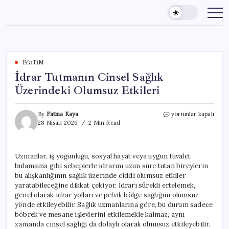
Skip
to
content
EĞITIM
İdrar Tutmanın Cinsel Sağlık
Üzerindeki Olumsuz Etkileri
İdrar
By
Fatma Kaya
yorumlar kapalı
Tutmanın
28 Nisan 2026
2 Min Read
Cinsel
Sağlık
Üzerindeki
Uzmanlar, iş yoğunluğu, sosyal hayat veya uygun tuvalet
Olumsuz
bulamama gibi sebeplerle idrarını uzun süre tutan bireylerin
Etkileri
için
bu alışkanlığının sağlık üzerinde ciddi olumsuz etkiler
yaratabileceğine dikkat çekiyor. İdrarı sürekli ertelemek,
genel olarak idrar yolları ve pelvik bölge sağlığını olumsuz
yönde etkileyebilir. Sağlık uzmanlarına göre, bu durum sadece
böbrek ve mesane işlevlerini etkilemekle kalmaz, aynı
zamanda cinsel sağlığı da dolaylı olarak olumsuz etkileyebilir.