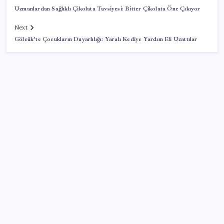
Uzmanlardan Sağlıklı Çikolata Tavsiyesi: Bitter Çikolata Öne Çıkıyor
Next
Gölcük’te Çocukların Duyarlılığı: Yaralı Kediye Yardım Eli Uzattılar
SON YAZILAR
Bakan Yumaklı duyurdu! 688 milyon liralık destek
ödemesi bugün hesaplarda
BofA: Yatırımcı iyimserliği beş yılın en yüksek
seviyesinde