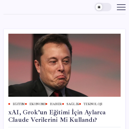
Skip
to
content
EĞITIM
EKONOMI
HABER
SAĞLIK
TEKNOLOJI
xAI, Grok’un Eğitimi İçin Aylarca
Claude Verilerini Mi Kullandı?