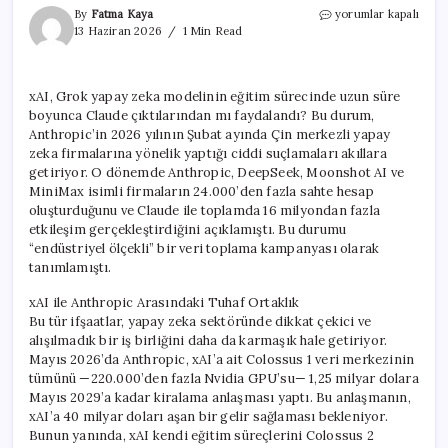
xAI,
By
Fatma Kaya
yorumlar kapalı
Grok’un
13 Haziran 2026
1 Min Read
Eğitimi
İçin
Aylarca
xAI, Grok yapay zeka modelinin eğitim sürecinde uzun süre
Claude
boyunca Claude çıktılarından mı faydalandı? Bu durum,
Verilerini
Mi
Anthropic’in 2026 yılının Şubat ayında Çin merkezli yapay
Kullandı?
zeka firmalarına yönelik yaptığı ciddi suçlamaları akıllara
için
getiriyor. O dönemde Anthropic, DeepSeek, Moonshot AI ve
MiniMax isimli firmaların 24.000’den fazla sahte hesap
oluşturduğunu ve Claude ile toplamda 16 milyondan fazla
etkileşim gerçekleştirdiğini açıklamıştı. Bu durumu
“endüstriyel ölçekli” bir veri toplama kampanyası olarak
tanımlamıştı.
xAI ile Anthropic Arasındaki Tuhaf Ortaklık
Bu tür ifşaatlar, yapay zeka sektöründe dikkat çekici ve
alışılmadık bir iş birliğini daha da karmaşık hale getiriyor.
Mayıs 2026’da Anthropic, xAI’a ait Colossus 1 veri merkezinin
tümünü —220.000’den fazla Nvidia GPU’su— 1,25 milyar dolara
Mayıs 2029’a kadar kiralama anlaşması yaptı. Bu anlaşmanın,
xAI’a 40 milyar doları aşan bir gelir sağlaması bekleniyor.
Bunun yanında, xAI kendi eğitim süreçlerini Colossus 2