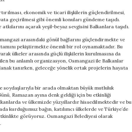
rtırılması, ekonomik ve ticari ilişkilerin güçlendirilmesi,
ata geçirilmesi gibi önemli konuları gündeme taşıdı.
 atkılarını açarak yeşil-beyaz sevgisini Balkanlara taşıdı.
smangazi arasındaki gönül bağlarını güçlendirmekte ve
 ortamını pekiştirmekte önemli bir rol oynamaktadır. Bu
rak ülkeler arasında güçlü ilişkilerin kurulmasına da
rilen bu anlamlı organizasyon, Osmangazi ile Balkanlar
 olanak tanırken, geleceğe yönelik ortak projelerin hayata
e soydaşlarıyla bir arada olmaktan büyük mutluluk
nü, Ramazan ayına denk geldiği için bu etkinliği
kanlarda ve ülkemizde yüzyıllardır hissedilmektedir ve bu
da kurduğumuz bağın, katılımcı ülkelerde ve Türkiye’de
k etkinlikte görüyoruz. Osmangazi Belediyesi olarak
.