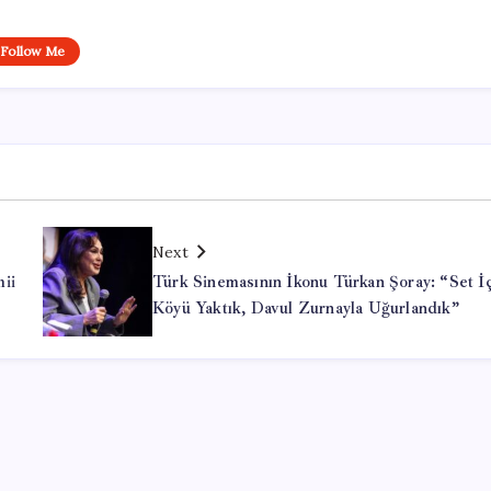
Follow Me
Next
ii
Türk Sinemasının İkonu Türkan Şoray: “Set İ
Köyü Yaktık, Davul Zurnayla Uğurlandık”