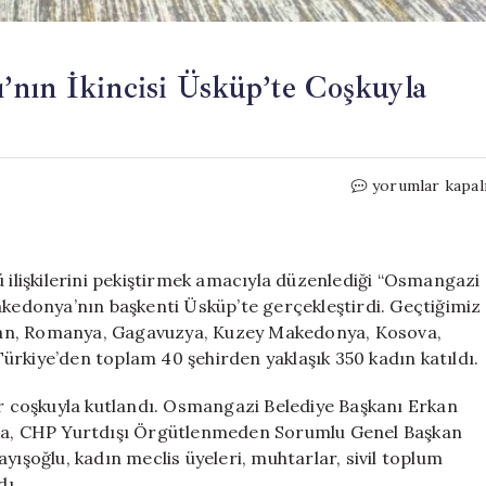
’nın İkincisi Üsküp’te Coşkuyla
Osmangazi
yorumlar kapal
Kardeşler
Buluşması’nın
İkincisi
Üsküp’te
ü ilişkilerini pekiştirmek amacıyla düzenlediği “Osmangazi
Coşkuyla
akedonya’nın başkenti Üsküp’te gerçekleştirdi. Geçtiğimiz
Gerçekleşti
istan, Romanya, Gagavuzya, Kuzey Makedonya, Kosova,
için
ürkiye’den toplam 40 şehirden yaklaşık 350 kadın katıldı.
 coşkuyla kutlandı. Osmangazi Belediye Başkanı Erkan
rama, CHP Yurtdışı Örgütlenmeden Sorumlu Genel Başkan
yışoğlu, kadın meclis üyeleri, muhtarlar, sivil toplum
dı.