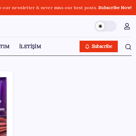
o our newsletter & never miss our best posts.
Subscribe Now!
TIM
İLETİŞİM
Subscribe
SON YAZILAR
Bakan Yumaklı duyurdu! 688 milyon liralık
destek ödemesi bugün hesaplarda