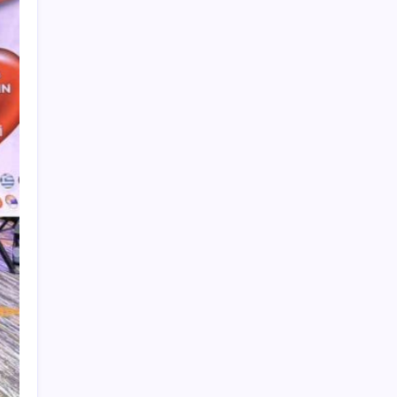
BofA: Yatırımcı iyimserliği beş yılın en
yüksek seviyesinde
MEB 2026-2027 ortaokul kayıtları ne zaman
başlıyor? Ortaokul kayıtları nasıl yapılır?
Temmuz’da yabancının en çok alım satım
yaptığı hisseler
‘Birazdan evinize gelecekler’ mesajını
görünce hayatı karardı
Borsada 4 büyüklerin yarışı kızıştı:
Yatırımcısına kazandıran tek takım
Beşiktaş
Dünya Altın Konseyi’nden kritik rapor: Altın
piyasasında kısa vadede ne olacak?
MHP’li Feti Yıldız’dan ‘çerçeve yasa’
açıklaması: IRA ve FARC örnekleri dikkat
çekti
Çorbaya eklenen o baharat damarları