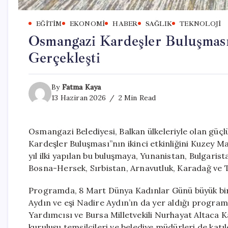
EĞITIM
EKONOMI
HABER
SAĞLIK
TEKNOLOJI
Osmangazi Kardeşler Buluşması
Gerçekleşti
By
Fatma Kaya
13 Haziran 2026
2 Min Read
Osmangazi Belediyesi, Balkan ülkeleriyle olan güçl
Kardeşler Buluşması”nın ikinci etkinliğini Kuzey M
yıl ilki yapılan bu buluşmaya, Yunanistan, Bulgar
Bosna-Hersek, Sırbistan, Arnavutluk, Karadağ ve T
Programda, 8 Mart Dünya Kadınlar Günü büyük bir
Aydın ve eşi Nadire Aydın’ın da yer aldığı prog
Yardımcısı ve Bursa Milletvekili Nurhayat Altaca Ka
kuruluşu temsilcileri ve belediye müdürleri de katıl