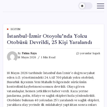
Skip
to
content
EĞITIM
İstanbul-İzmir Otoyolu’nda Yolcu
Otobüsü Devrildi, 25 Kişi Yaralandı
İstanbul-
By
Fatma Kaya
yorumlar kapalı
İzmir
18 Mayıs 2026
1 Min Read
Otoyolu’nda
Yolcu
Otobüsü
18 Mayıs 2026 tarihinde İstanbul’dan İzmir’e doğru seyahat
Devrildi,
eden A.G. yönetimindeki 24 AAS 700 plakalı yolcu otobüsü,
25
Kişi
Susurluk ilçesinin Yeni Mahalle bölgesinde sürücünün
Yaralandı
kontrolünü kaybetmesi sonucu devrildi. Olayı gören
için
vatandaşlar, hemen yetkililere haber verdi. Kaza yerine
jandarma, polis, itfaiye ve sağlık ekipleri hızla yönlendirildi.
Otobüste bulunan 40 yolcudan 25’i yaralandı ve sağlık ekipleri,
yaralılara olay yerinde ilk müdahaleyi yaptıktan sonra onları