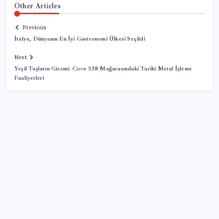
Other Articles
Previous
İtalya, Dünyanın En İyi Gastronomi Ülkesi Seçildi
Next
Yeşil Taşların Gizemi: Cova 338 Mağarasındaki Tarihi Metal İşleme
Faaliyetleri
SON YAZILAR
Çorbaya eklenen o baharat damarları temizliyor!