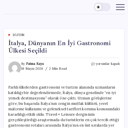
Skip
to
content
EĞITIM
İtalya, Dünyanın En İyi Gastronomi
Ülkesi Seçildi
İtalya,
By
Fatma Kaya
yorumlar kapalı
Dünyanın
18 Mayıs 2026
2 Min Read
En
İyi
Gastronomi
Farklı ülkelerden gastronomi ve turizm alanında uzmanların
Ülkesi
katıldığı bir değerlendirmede, İtalya, dünya genelinde “en iyi
Seçildi
için
yemek destinasyonu” olarak öne çıktı. Uzman görüşlerine
göre, bu başarıda İtalya’nın zengin mutfak kültürü, yerel
malzeme kullanımı ve geleneksel tarifleri koruma konusundaki
kararlılığı etkili oldu. Travel + Leisure dergisinin
gerçekleştirdiği araştırmada da turistlerin en çok tercih ettiği
gastronomi rotaları arasında İtalya’nın en üst sıralarda yer