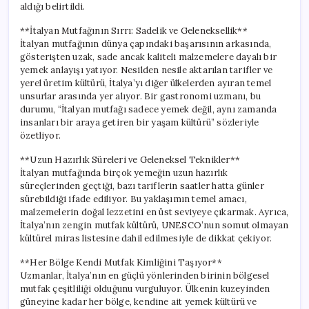
aldığı belirtildi.
**İtalyan Mutfağının Sırrı: Sadelik ve Geleneksellik**
İtalyan mutfağının dünya çapındaki başarısının arkasında,
gösterişten uzak, sade ancak kaliteli malzemelere dayalı bir
yemek anlayışı yatıyor. Nesilden nesile aktarılan tarifler ve
yerel üretim kültürü, İtalya’yı diğer ülkelerden ayıran temel
unsurlar arasında yer alıyor. Bir gastronomi uzmanı, bu
durumu, “İtalyan mutfağı sadece yemek değil, aynı zamanda
insanları bir araya getiren bir yaşam kültürü” sözleriyle
özetliyor.
**Uzun Hazırlık Süreleri ve Geleneksel Teknikler**
İtalyan mutfağında birçok yemeğin uzun hazırlık
süreçlerinden geçtiği, bazı tariflerin saatler hatta günler
sürebildiği ifade ediliyor. Bu yaklaşımın temel amacı,
malzemelerin doğal lezzetini en üst seviyeye çıkarmak. Ayrıca,
İtalya’nın zengin mutfak kültürü, UNESCO’nun somut olmayan
kültürel miras listesine dahil edilmesiyle de dikkat çekiyor.
**Her Bölge Kendi Mutfak Kimliğini Taşıyor**
Uzmanlar, İtalya’nın en güçlü yönlerinden birinin bölgesel
mutfak çeşitliliği olduğunu vurguluyor. Ülkenin kuzeyinden
güneyine kadar her bölge, kendine ait yemek kültürü ve