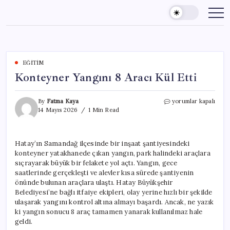
Skip
to
content
EĞITIM
Konteyner Yangını 8 Aracı Kül Etti
Konteyner
By
Fatma Kaya
yorumlar kapalı
Yangını
14 Mayıs 2026
1 Min Read
8
Aracı
Kül
Hatay’ın Samandağ ilçesinde bir inşaat şantiyesindeki
Etti
konteyner yatakhanede çıkan yangın, park halindeki araçlara
için
sıçrayarak büyük bir felakete yol açtı. Yangın, gece
saatlerinde gerçekleşti ve alevler kısa sürede şantiyenin
önünde bulunan araçlara ulaştı. Hatay Büyükşehir
Belediyesi’ne bağlı itfaiye ekipleri, olay yerine hızlı bir şekilde
ulaşarak yangını kontrol altına almayı başardı. Ancak, ne yazık
ki yangın sonucu 8 araç tamamen yanarak kullanılmaz hale
geldi.