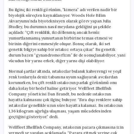
Bu ilginç iki renkli görünüm, “kimera” adı verilen nadir bir
biyolojik süreçten kaynaklanıyor. Woods Hole Bilim
Akvaryumu’nda biyoteknisyen olarak görev yapan Julia
Studley, bu durumun nasıl meydana geldiğini şu şekilde
açıkladı: “Çift renklilik, iki döllenmiş ancak henüz
yumurtlanmamış yumurtanın birbirine temas etmesi ve
birinin diğerini emmesiyle oluşur. Sonuç olarak, iki set
genetik bilgiye sahip bir ıstakoz ortaya çıkar.” Bu genetik
durum bazen “gynandromorfizm” ile de sonuçlanabiliyor, yani
vücudun bir yarısı erkek, diğer yarısı dişi olabiliyor.
Normal şartlar altında, ıstakozlar bulanık kahverengi ve yeşil
renk tonlarıyla deniz tabanına uyum sağlayarak avcılardan
korunurken, bu çift renkli ıstakozun parlak görünümü onu
daha kolay bir hedef haline getiriyor. Wellfleet Shellfish
Company yöneticisi Dan Brandt, bu nedenle ıstakozun
hayatta kalmasını çok ilginç buluyor. “Sıra dışı renklere sahip
ıstakozlar genellikle uzun süre hayatta kalamaz. Bu ıstakozun
1,36 kilogram ağırlığa ulaşması, yaşam mücadelesinden
geçtiğini gösteriyor.” dedi.
Wellfleet Shellfish Company, ıstakozun pazara çıkmasına izin
vermedi ve yapılan açıklamada, “Pazara gitmek yerine çok