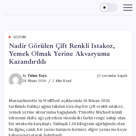
Skip
to
content
EĞITIM
Nadir Görülen Çift Renkli Istakoz,
Yemek Olmak Yerine Akvaryuma
Kazandırıldı
Nadir
By
Fatma Kaya
yorumlar kapalı
Görülen
28 Nisan 2026
2 Min Read
Çift
Renkli
Istakoz,
Massachusetts’in Wellfleet açıklarında 16 Nisan 2026
Yemek
tarihinde balıkçı ağına takılan sıra dışı bir çift renkli ıstakoz,
Olmak
Yerine
yemek yerine akvaryuma bağışlandı. Timothy Michael isimli
Akvaryuma
teknenin ekibi, ağı çekerken vücudu iki farklı renge sahip olan
Kazandırıldı
bir ıstakozla karşılaştı. Yaklaşık 1,36 kilogram ağırlığında olan
için
bu ilginç canlı, bir yarısı turuncu-kırmızı, diğer yarısı ise koyu
kahverengi olarak belirlendi.