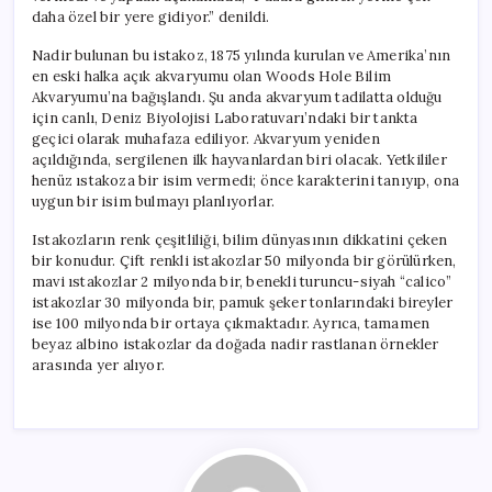
daha özel bir yere gidiyor.” denildi.
Nadir bulunan bu istakoz, 1875 yılında kurulan ve Amerika’nın
en eski halka açık akvaryumu olan Woods Hole Bilim
Akvaryumu’na bağışlandı. Şu anda akvaryum tadilatta olduğu
için canlı, Deniz Biyolojisi Laboratuvarı’ndaki bir tankta
geçici olarak muhafaza ediliyor. Akvaryum yeniden
açıldığında, sergilenen ilk hayvanlardan biri olacak. Yetkililer
henüz ıstakoza bir isim vermedi; önce karakterini tanıyıp, ona
uygun bir isim bulmayı planlıyorlar.
Istakozların renk çeşitliliği, bilim dünyasının dikkatini çeken
bir konudur. Çift renkli istakozlar 50 milyonda bir görülürken,
mavi ıstakozlar 2 milyonda bir, benekli turuncu-siyah “calico”
istakozlar 30 milyonda bir, pamuk şeker tonlarındaki bireyler
ise 100 milyonda bir ortaya çıkmaktadır. Ayrıca, tamamen
beyaz albino istakozlar da doğada nadir rastlanan örnekler
arasında yer alıyor.