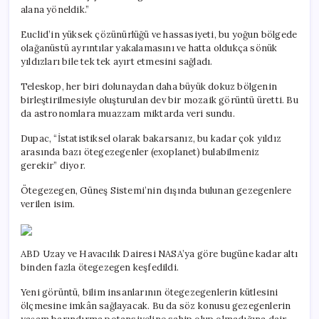
alana yöneldik.”
Euclid’in yüksek çözünürlüğü ve hassasiyeti, bu yoğun bölgede
olağanüstü ayrıntılar yakalamasını ve hatta oldukça sönük
yıldızları bile tek tek ayırt etmesini sağladı.
Teleskop, her biri dolunaydan daha büyük dokuz bölgenin
birleştirilmesiyle oluşturulan dev bir mozaik görüntü üretti. Bu
da astronomlara muazzam miktarda veri sundu.
Dupac, “İstatistiksel olarak bakarsanız, bu kadar çok yıldız
arasında bazı ötegezegenler (exoplanet) bulabilmeniz
gerekir” diyor.
Ötegezegen, Güneş Sistemi’nin dışında bulunan gezegenlere
verilen isim.
ABD Uzay ve Havacılık Dairesi NASA’ya göre bugüne kadar altı
binden fazla ötegezegen keşfedildi.
Yeni görüntü, bilim insanlarının ötegezegenlerin kütlesini
ölçmesine imkân sağlayacak. Bu da söz konusu gezegenlerin