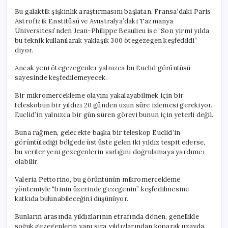
Bu galaktik şişkinlik araştırmasını başlatan, Fransa’daki Paris
Astrofizik Enstitüsü ve Avustralya’daki Tazmanya
Üniversitesi’nden Jean-Philippe Beaulieu ise “Son yirmi yılda
bu teknik kullanılarak yaklaşık 300 ötegezegen keşfedildi”
diyor.
Ancak yeni ötegezegenler yalnızca bu Euclid görüntüsü
sayesinde keşfedilemeyecek.
Bir mikromercekleme olayını yakalayabilmek için bir
teleskobun bir yıldızı 20 günden uzun süre izlemesi gerekiyor.
Euclid’in yalnızca bir gün süren görevi bunun için yeterli değil.
Buna rağmen, gelecekte başka bir teleskop Euclid’in
görüntülediği bölgede üst üste gelen iki yıldız tespit ederse,
bu veriler yeni gezegenlerin varlığını doğrulamaya yardımcı
olabilir.
Valeria Pettorino, bu görüntünün mikromercekleme
yöntemiyle “binin üzerinde gezegenin” keşfedilmesine
katkıda bulunabileceğini düşünüyor.
Bunların arasında yıldızlarının etrafında dönen, genellikle
soğuk gezegenlerin yanı sıra yıldızlarından koparak uzayda