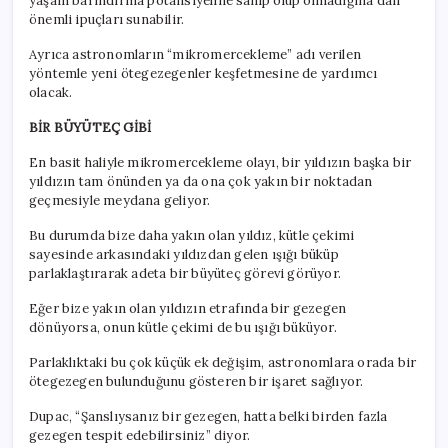
yaşam barındırma potansiyeline sahip olup olmadığına dair
önemli ipuçları sunabilir.
Ayrıca astronomların “mikromercekleme” adı verilen
yöntemle yeni ötegezegenler keşfetmesine de yardımcı
olacak.
BİR BÜYÜTEÇ GİBİ
En basit haliyle mikromercekleme olayı, bir yıldızın başka bir
yıldızın tam önünden ya da ona çok yakın bir noktadan
geçmesiyle meydana geliyor.
Bu durumda bize daha yakın olan yıldız, kütle çekimi
sayesinde arkasındaki yıldızdan gelen ışığı büküp
parlaklaştırarak adeta bir büyüteç görevi görüyor.
Eğer bize yakın olan yıldızın etrafında bir gezegen
dönüyorsa, onun kütle çekimi de bu ışığı büküyor.
Parlaklıktaki bu çok küçük ek değişim, astronomlara orada bir
ötegezegen bulunduğunu gösteren bir işaret sağlıyor.
Dupac, “Şanslıysanız bir gezegen, hatta belki birden fazla
gezegen tespit edebilirsiniz” diyor.