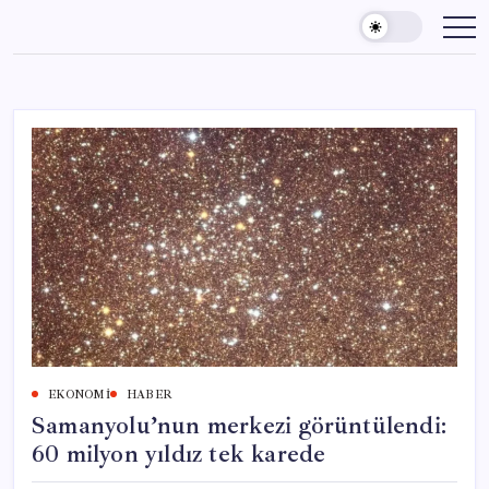
Skip
to
content
EKONOMI
HABER
Samanyolu’nun merkezi görüntülendi:
60 milyon yıldız tek karede