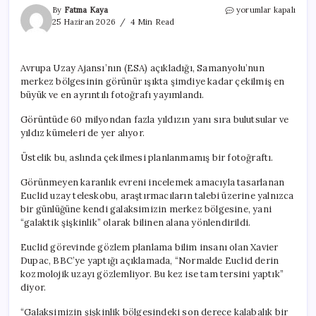
Samanyolu’nun
By
Fatma Kaya
yorumlar kapalı
merkezi
25 Haziran 2026
4 Min Read
görüntülendi:
60
milyon
Avrupa Uzay Ajansı’nın (ESA) açıkladığı, Samanyolu’nun
yıldız
merkez bölgesinin görünür ışıkta şimdiye kadar çekilmiş en
tek
karede
büyük ve en ayrıntılı fotoğrafı yayımlandı.
için
Görüntüde 60 milyondan fazla yıldızın yanı sıra bulutsular ve
yıldız kümeleri de yer alıyor.
Üstelik bu, aslında çekilmesi planlanmamış bir fotoğraftı.
Görünmeyen karanlık evreni incelemek amacıyla tasarlanan
Euclid uzay teleskobu, araştırmacıların talebi üzerine yalnızca
bir günlüğüne kendi galaksimizin merkez bölgesine, yani
“galaktik şişkinlik” olarak bilinen alana yönlendirildi.
Euclid görevinde gözlem planlama bilim insanı olan Xavier
Dupac, BBC’ye yaptığı açıklamada, “Normalde Euclid derin
kozmolojik uzayı gözlemliyor. Bu kez ise tam tersini yaptık”
diyor.
“Galaksimizin şişkinlik bölgesindeki son derece kalabalık bir