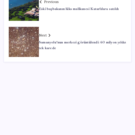
Previous
Eski başbakanın lüks malikanesi Katarlılara satıldı
Next
Samanyolu’nun merkezi görüntülendi: 60 milyon yıldız
tek karede
SON YAZILAR
Çorbaya eklenen o baharat damarları temizliyor!