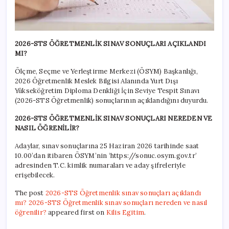
2026-STS ÖĞRETMENLİK SINAV SONUÇLARI AÇIKLANDI
MI?
Ölçme, Seçme ve Yerleştirme Merkezi (ÖSYM) Başkanlığı,
2026 Öğretmenlik Meslek Bilgisi Alanında Yurt Dışı
Yükseköğretim Diploma Denkliği İçin Seviye Tespit Sınavı
(2026-STS Öğretmenlik) sonuçlarının açıklandığını duyurdu.
2026-STS ÖĞRETMENLİK SINAV SONUÇLARI NEREDEN VE
NASIL ÖĞRENİLİR?
Adaylar, sınav sonuçlarına 25 Haziran 2026 tarihinde saat
10.00’dan itibaren ÖSYM’nin ‘https://sonuc.osym.gov.tr’
adresinden T.C. kimlik numaraları ve aday şifreleriyle
erişebilecek.
The post
2026-STS Öğretmenlik sınav sonuçları açıklandı
mı? 2026-STS Öğretmenlik sınav sonuçları nereden ve nasıl
öğrenilir?
appeared first on
Kilis Egitim
.