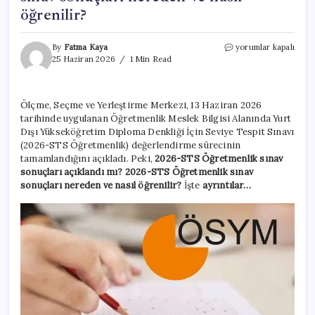
öğrenilir?
2026-
By
Fatma Kaya
yorumlar kapalı
STS
25 Haziran 2026
1 Min Read
Öğretmenlik
sınav
sonuçları
Ölçme, Seçme ve Yerleştirme Merkezi, 13 Haziran 2026
açıklandı
tarihinde uygulanan Öğretmenlik Meslek Bilgisi Alanında Yurt
mı?
2026-
Dışı Yükseköğretim Diploma Denkliği İçin Seviye Tespit Sınavı
STS
(2026-STS Öğretmenlik) değerlendirme sürecinin
Öğretmenlik
tamamlandığını açıkladı. Peki,
2026-STS Öğretmenlik sınav
sınav
sonuçları açıklandı mı? 2026-STS Öğretmenlik sınav
sonuçları
sonuçları nereden ve nasıl öğrenilir?
İşte
ayrıntılar…
nereden
ve
nasıl
öğrenilir?
için