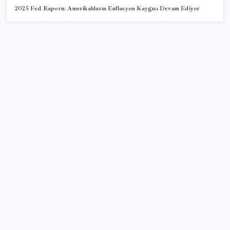
2025 Fed Raporu: Amerikalıların Enflasyon Kaygısı Devam Ediyor
SON YAZILAR
Çorbaya eklenen o baharat damarları temizliyor!
Uzmanlardan kolesterol düşüren gizli formül
Rusya’da yeni otomobil satışları yüzde 10 arttı
ABD’deki 30 yıllık güvenlik açığı DNA dosyalarını
açığa çıkartmış olabilir
Tekirdağ’da ‘orman yangınları’ önlemi: Balya
bağlanması ve açık alanda ateş yakılması yasaklandı