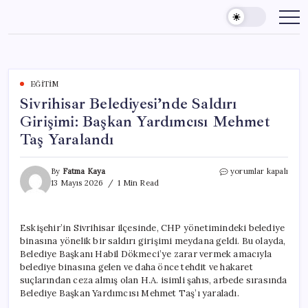
Skip
to
content
EĞITIM
Sivrihisar Belediyesi’nde Saldırı
Girişimi: Başkan Yardımcısı Mehmet
Taş Yaralandı
Sivrihisar
By
Fatma Kaya
yorumlar kapalı
Belediyesi’nde
13 Mayıs 2026
1 Min Read
Saldırı
Girişimi:
Başkan
Eskişehir’in Sivrihisar ilçesinde, CHP yönetimindeki belediye
Yardımcısı
binasına yönelik bir saldırı girişimi meydana geldi. Bu olayda,
Mehmet
Taş
Belediye Başkanı Habil Dökmeci’ye zarar vermek amacıyla
Yaralandı
belediye binasına gelen ve daha önce tehdit ve hakaret
için
suçlarından ceza almış olan H.A. isimli şahıs, arbede sırasında
Belediye Başkan Yardımcısı Mehmet Taş’ı yaraladı.