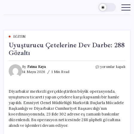
Skip
to
content
EĞITIM
Uyuşturucu Çetelerine Dev Darbe: 288
Gözaltı
Uyuşturucu
By
Fatma Kaya
yorumlar kapalı
Çetelerine
14 Mayıs 2026
1 Min Read
Dev
Darbe:
288
Diyarbakır merkezli gerçekleştirilen büyük operasyonda,
Gözaltı
uyuşturucu ticareti yapan çetelere karşı kapsamlı bir hamle
için
yapıldı. Emniyet Genel Müdürlüğü Narkotik Suçlarla Mücadele
Başkanlığı ve Diyarbakır Cumhuriyet Başsavcılığı’nın
koordinasyonunda, 23 ilde 302 adrese eş zamanlı baskınlar
düzenlendi. Bu operasyon neticesinde 288 şüpheli gözaltına
alındı ve işlemleri devam ediyor.