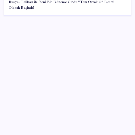
Rusya, Taliban ile Yeni Bir Döneme Girdi: “Tam Ortaklık” Resmi
Olarak Başladı!
SON YAZILAR
Çorbaya eklenen o baharat damarları temizliyor!
Uzmanlardan kolesterol düşüren gizli formül
Rusya’da yeni otomobil satışları yüzde 10 arttı
ABD’deki 30 yıllık güvenlik açığı DNA dosyalarını
açığa çıkartmış olabilir
Tekirdağ’da ‘orman yangınları’ önlemi: Balya