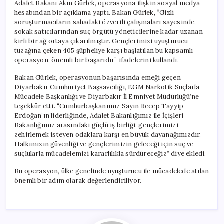
Adalet Bakanı Akın Gürlek, operasyona ilişkin sosyal medya
hesabından bir açıklama yaptı. Bakan Gürlek, “Gizli
soruşturmacıların sahadaki özverili çalışmaları sayesinde,
sokak satıcılarından suç örgütü yöneticilerine kadar uzanan
kirli bir ağ ortaya çıkarılmıştır. Gençlerimizi uyuşturucu
tuzağına çeken 405 şüpheliye karşı başlatılan bu kapsamlı
operasyon, önemli bir başarıdır” ifadelerini kullandı.
Bakan Gürlek, operasyonun başarısında emeği geçen
Diyarbakır Cumhuriyet Başsavcılığı, EGM Narkotik Suçlarla
Mücadele Başkanlığı ve Diyarbakır İl Emniyet Müdürlüğü’ne
teşekkür etti. “Cumhurbaşkanımız Sayın Recep Tayyip
Erdoğan’ın liderliğinde, Adalet Bakanlığımız ile İçişleri
Bakanlığımız arasındaki güçlü iş birliği, gençlerimizi
zehirlemek isteyen odaklara karşı en büyük dayanağımızdır.
Halkımızın güvenliği ve gençlerimizin geleceği için suç ve
suçlularla mücadelemizi kararlılıkla sürdüreceğiz” diye ekledi.
Bu operasyon, ülke genelinde uyuşturucu ile mücadelede atılan
önemli bir adım olarak değerlendiriliyor.