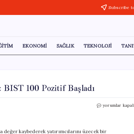
Subscribe t
ĞİTİM
EKONOMİ
SAĞLIK
TEKNOLOJİ
TANI
: BIST 100 Pozitif Başladı
Borsa
yorumlar kapal
İstanbul’da
Savaş
Gölgesi:
BIST
a değer kaybederek yatırımcılarını üzecek bir