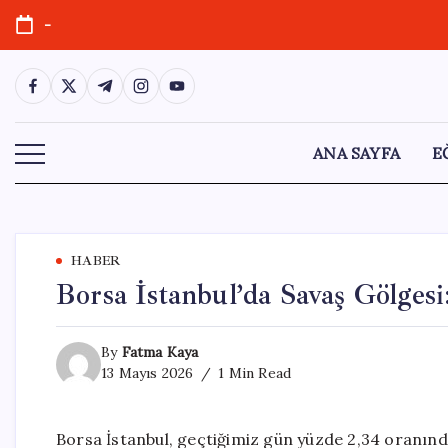
Skip
-
to
content
https://www.facebook.com/
https://twitter.com/
https://t.me/
https://www.instagram.com/
https://youtube.com/
ANA SAYFA
E
HABER
Borsa İstanbul’da Savaş Gölgesi
By
Fatma Kaya
13 Mayıs 2026
1 Min Read
Borsa İstanbul, geçtiğimiz gün yüzde 2,34 oranınd