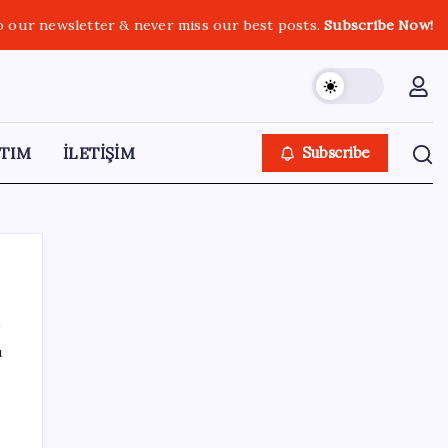
o our newsletter & never miss our best posts.
Subscribe Now!
TIM
İLETİŞİM
Subscribe
ı
SON YAZILAR
Çorbaya eklenen o baharat damarları
temizliyor! Uzmanlardan kolesterol