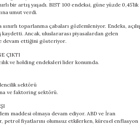
100
rlı bir artış yaşadı. BIST 100 endeksi, güne yüzde 0,45’lik
Pozitif
rına umut verdi.
Başladı
için
 sınırlı toparlanma çabaları gözlemleniyor. Endeks, açılı
 kaydetti. Ancak, uluslararası piyasalardan gelen
e devam ettiğini gösteriyor.
E ÇIKTI
ılık ve holding endeksleri lider konumda.
encilik sektörü
ma ve faktoring sektörü.
ŞI
ündem maddesi olmaya devam ediyor. ABD ve İran
r, petrol fiyatlarını olumsuz etkilerken, küresel enflasyon