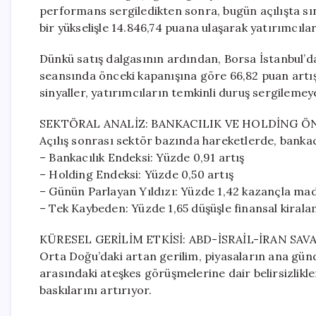
performans sergiledikten sonra, bugün açılışta sını
bir yükselişle 14.846,74 puana ulaşarak yatırımcıla
Dünkü satış dalgasının ardından, Borsa İstanbul’da
seansında önceki kapanışına göre 66,82 puan artış
sinyaller, yatırımcıların temkinli duruş sergilemey
SEKTÖRAL ANALİZ: BANKACILIK VE HOLDİNG ÖN
Açılış sonrası sektör bazında hareketlerde, bankac
– Bankacılık Endeksi: Yüzde 0,91 artış
– Holding Endeksi: Yüzde 0,50 artış
– Günün Parlayan Yıldızı: Yüzde 1,42 kazançla mad
– Tek Kaybeden: Yüzde 1,65 düşüşle finansal kirala
KÜRESEL GERİLİM ETKİSİ: ABD-İSRAİL-İRAN SAVA
Orta Doğu’daki artan gerilim, piyasaların ana g
arasındaki ateşkes görüşmelerine dair belirsizlikle
baskılarını artırıyor.