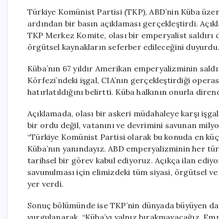
Türkiye Komünist Partisi (TKP), ABD’nin Küba üzer
ardından bir basın açıklaması gerçekleştirdi. Açık
TKP Merkez Komite, olası bir emperyalist saldırı 
örgütsel kaynakların seferber edileceğini duyurdu
Küba’nın 67 yıldır Amerikan emperyalizminin saldı
Körfezi’ndeki işgal, CIA’nın gerçekleştirdiği operasy
hatırlatıldığını belirtti. Küba halkının onurla diren
Açıklamada, olası bir askeri müdahaleye karşı işgalc
bir ordu değil, vatanını ve devrimini savunan mily
“Türkiye Komünist Partisi olarak bu konuda en küç
Küba’nın yanındayız. ABD emperyalizminin her türl
tarihsel bir görev kabul ediyoruz. Açıkça ilan edi
savunulması için elimizdeki tüm siyasi, örgütsel v
yer verdi.
Sonuç bölümünde ise TKP’nin dünyada büyüyen day
vurgulanarak, “Küba’yı yalnız bırakmayacağız. Emp