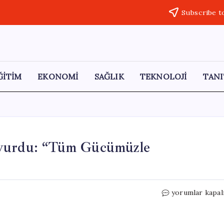
Subscribe t
ĞİTİM
EKONOMİ
SAĞLIK
TEKNOLOJİ
TANI
uyurdu: “Tüm Gücümüzle
TKP,
yorumlar kapal
Küba
İçin
Seferberlik