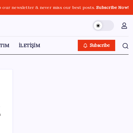
o our newsletter & never miss our best posts.
Subscribe Now!
TIM
İLETİŞİM
Subscribe
SON YAZILAR
ı
Çorbaya eklenen o baharat damarları
temizliyor! Uzmanlardan kolesterol