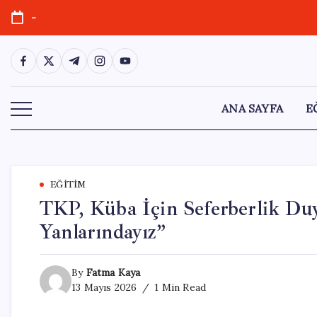
Skip
-
to
content
https://www.facebook.com/
https://twitter.com/
https://t.me/
https://www.instagram.com/
https://youtube.com/
ANA SAYFA
E
EĞITIM
TKP, Küba İçin Seferberlik D
Yanlarındayız”
By
Fatma Kaya
13 Mayıs 2026
1 Min Read