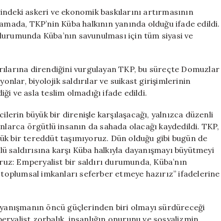
Duyurdu:
indeki askeri ve ekonomik baskılarını artırmasının
“Tüm
lamada, TKP’nin Küba halkının yanında olduğu ifade edildi.
Gücümüzle
durumunda Küba’nın savunulması için tüm siyasi ve
Yanlarındayız”
.
için
rılarına direndiğini vurgulayan TKP, bu süreçte Domuzlar
onlar, biyolojik saldırılar ve suikast girişimlerinin
diği ve asla teslim olmadığı ifade edildi.
ilerin büyük bir direnişle karşılaşacağı, yalnızca düzenli
onlarca örgütlü insanın da sahada olacağı kaydedildi. TKP,
ük bir tereddüt taşımıyoruz. Dün olduğu gibi bugün de
ü saldırısına karşı Küba halkıyla dayanışmayı büyütmeyi
yoruz: Emperyalist bir saldırı durumunda, Küba’nın
e toplumsal imkanları seferber etmeye hazırız” ifadelerine
anışmanın öncü güçlerinden biri olmayı sürdüreceği
eryalist zorbalık, insanlığın onurunu ve sosyalizmin