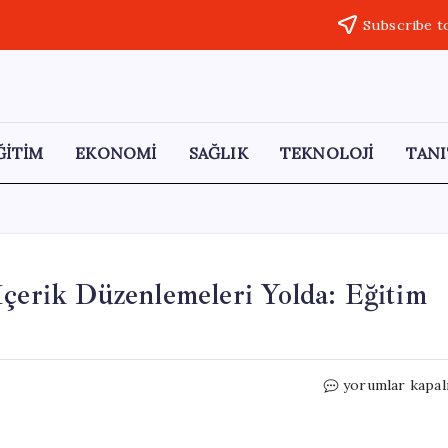
Subscribe t
ĞİTİM
EKONOMİ
SAĞLIK
TEKNOLOJİ
TANI
İçerik Düzenlemeleri Yolda: Eğitim
Çocuklar
yorumlar kapal
İçin
Ekran
Süresi