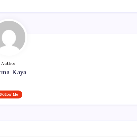
Author
tma Kaya
Follow Me