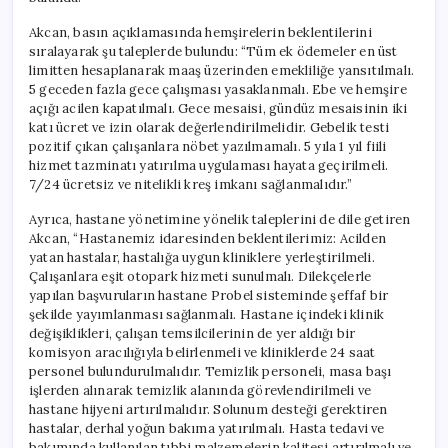
Akcan, basın açıklamasında hemşirelerin beklentilerini
sıralayarak şu taleplerde bulundu: “Tüm ek ödemeler en üst
limitten hesaplanarak maaş üzerinden emekliliğe yansıtılmalı.
5 geceden fazla gece çalışması yasaklanmalı. Ebe ve hemşire
açığı acilen kapatılmalı. Gece mesaisi, gündüz mesaisinin iki
katı ücret ve izin olarak değerlendirilmelidir. Gebelik testi
pozitif çıkan çalışanlara nöbet yazılmamalı. 5 yıla 1 yıl fiili
hizmet tazminatı yatırılma uygulaması hayata geçirilmeli.
7/24 ücretsiz ve nitelikli kreş imkanı sağlanmalıdır.”
Ayrıca, hastane yönetimine yönelik taleplerini de dile getiren
Akcan, “Hastanemiz idaresinden beklentilerimiz: Acilden
yatan hastalar, hastalığa uygun kliniklere yerleştirilmeli.
Çalışanlara eşit otopark hizmeti sunulmalı. Dilekçelerle
yapılan başvuruların hastane Probel sisteminde şeffaf bir
şekilde yayımlanması sağlanmalı. Hastane içindeki klinik
değişiklikleri, çalışan temsilcilerinin de yer aldığı bir
komisyon aracılığıyla belirlenmeli ve kliniklerde 24 saat
personel bulundurulmalıdır. Temizlik personeli, masa başı
işlerden alınarak temizlik alanında görevlendirilmeli ve
hastane hijyeni artırılmalıdır. Solunum desteği gerektiren
hastalar, derhal yoğun bakıma yatırılmalı. Hasta tedavi ve
bakımında kullanılan tıbbi malzemelerin kalitesi artırılmalı ve