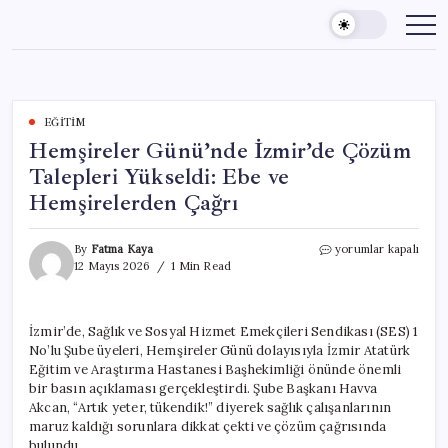
Skip
to
content
EĞITIM
Hemşireler Günü’nde İzmir’de Çözüm
Talepleri Yükseldi: Ebe ve
Hemşirelerden Çağrı
Hemşireler
By
Fatma Kaya
yorumlar kapalı
Günü’nde
12 Mayıs 2026
1 Min Read
İzmir’de
Çözüm
Talepleri
İzmir’de, Sağlık ve Sosyal Hizmet Emekçileri Sendikası (SES) 1
Yükseldi:
No’lu Şube üyeleri, Hemşireler Günü dolayısıyla İzmir Atatürk
Ebe
ve
Eğitim ve Araştırma Hastanesi Başhekimliği önünde önemli
Hemşirelerden
bir basın açıklaması gerçekleştirdi. Şube Başkanı Havva
Çağrı
Akcan, “Artık yeter, tükendik!” diyerek sağlık çalışanlarının
için
maruz kaldığı sorunlara dikkat çekti ve çözüm çağrısında
bulundu.