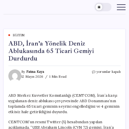
Skip
to
content
EĞITIM
ABD, İran’a Yönelik Deniz
Ablukasında 65 Ticari Gemiyi
Durdurdu
ABD,
By
Fatma Kaya
yorumlar kapalı
İran’a
12 Mayıs 2026
1 Min Read
Yönelik
Deniz
Ablukasında
ABD Merkez Kuvvetler Komutanlığı (CENTCOM), İran’a karşı
65
uygulanan deniz ablukası çerçevesinde ABD Donanması’nın
Ticari
Gemiyi
toplamda 65 ticari geminin seyrini engellediğini ve 4 geminin
Durdurdu
etkisiz hale getirildiğini duyurdu.
için
CENTCOM’un resmi Twitter (X) hesabından yapılan
açıklamada, “USS Abraham Lincoln (CVN 72) gemisi, İran’a