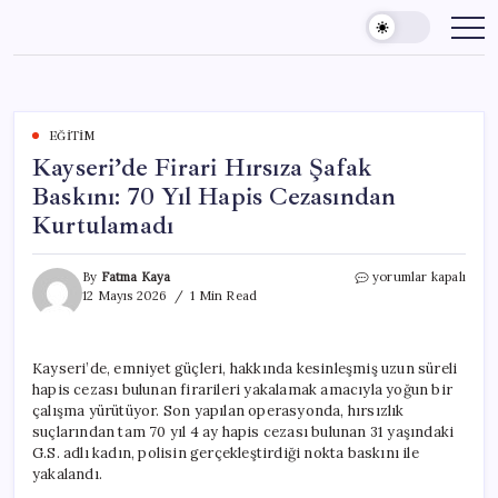
Skip
to
content
EĞITIM
Kayseri’de Firari Hırsıza Şafak
Baskını: 70 Yıl Hapis Cezasından
Kurtulamadı
Kayseri’de
By
Fatma Kaya
yorumlar kapalı
Firari
12 Mayıs 2026
1 Min Read
Hırsıza
Şafak
Baskını:
Kayseri’de, emniyet güçleri, hakkında kesinleşmiş uzun süreli
70
hapis cezası bulunan firarileri yakalamak amacıyla yoğun bir
Yıl
Hapis
çalışma yürütüyor. Son yapılan operasyonda, hırsızlık
Cezasından
suçlarından tam 70 yıl 4 ay hapis cezası bulunan 31 yaşındaki
Kurtulamadı
G.S. adlı kadın, polisin gerçekleştirdiği nokta baskını ile
için
yakalandı.