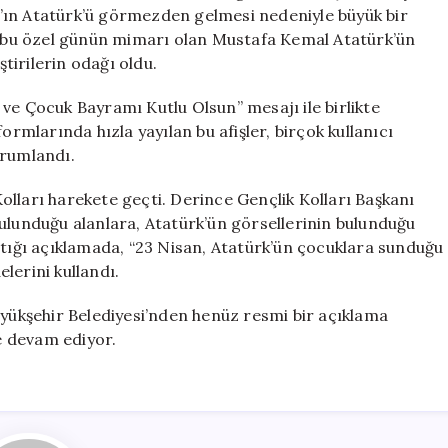
Gençlerden
kın’ın Atatürk’ü görmezden gelmesi nedeniyle büyük bir
Tepki
e, bu özel günün mimarı olan Mustafa Kemal Atatürk’ün
Geldi!
tirilerin odağı oldu.
için
ve Çocuk Bayramı Kutlu Olsun” mesajı ile birlikte
ormlarında hızla yayılan bu afişler, birçok kullanıcı
orumlandı.
lları harekete geçti. Derince Gençlik Kolları Başkanı
bulunduğu alanlara, Atatürk’ün görsellerinin bulunduğu
ptığı açıklamada, “23 Nisan, Atatürk’ün çocuklara sunduğu
lerini kullandı.
üyükşehir Belediyesi’nden henüz resmi bir açıklama
e devam ediyor.