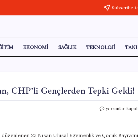
Subscribe t
ĞİTİM
EKONOMİ
SAĞLIK
TEKNOLOJİ
TANI
n, CHP’li Gençlerden Tepki Geldi!
Atatürk’ü
yorumlar kapal
Unutan
AKP’li
Başkan,
CHP’li
nde düzenlenen 23 Nisan Ulusal Egemenlik ve Çocuk Bayram