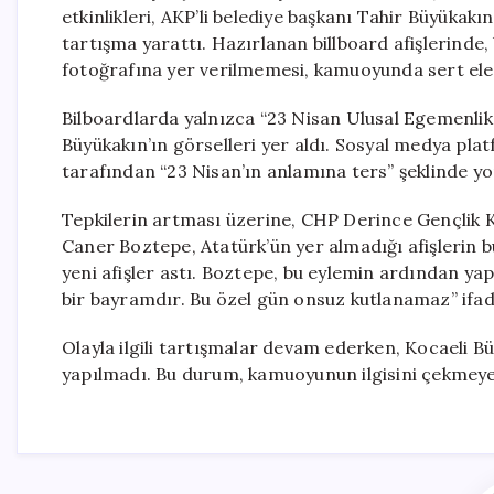
etkinlikleri, AKP’li belediye başkanı Tahir Büyüka
tartışma yarattı. Hazırlanan billboard afişlerind
fotoğrafına yer verilmemesi, kamuoyunda sert eleş
Bilboardlarda yalnızca “23 Nisan Ulusal Egemenlik 
Büyükakın’ın görselleri yer aldı. Sosyal medya platf
tarafından “23 Nisan’ın anlamına ters” şeklinde y
Tepkilerin artması üzerine, CHP Derince Gençlik Ko
Caner Boztepe, Atatürk’ün yer almadığı afişlerin 
yeni afişler astı. Boztepe, bu eylemin ardından ya
bir bayramdır. Bu özel gün onsuz kutlanamaz” ifade
Olayla ilgili tartışmalar devam ederken, Kocaeli B
yapılmadı. Bu durum, kamuoyunun ilgisini çekmey