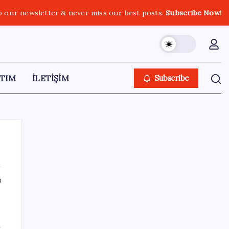
o our newsletter & never miss our best posts.
Subscribe Now!
TIM
İLETİŞİM
Subscribe
ı
SON YAZILAR
Çorbaya eklenen o baharat damarları
ı
temizliyor! Uzmanlardan kolesterol