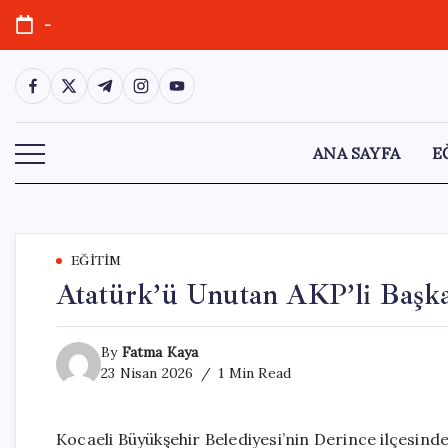
Skip
-
to
content
https://www.facebook.com/
https://twitter.com/
https://t.me/
https://www.instagram.com/
https://youtube.com/
ANA SAYFA
E
EĞITIM
Atatürk’ü Unutan AKP’li Başka
By
Fatma Kaya
23 Nisan 2026
1 Min Read
Kocaeli Büyükşehir Belediyesi’nin Derince ilçesi