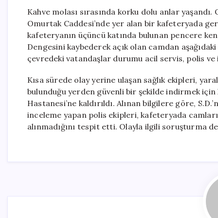
Kahve molası sırasında korku dolu anlar yaşandı. 
Omurtak Caddesi’nde yer alan bir kafeteryada gerçek
kafeteryanın üçüncü katında bulunan pencere kena
Dengesini kaybederek açık olan camdan aşağıdaki i
çevredeki vatandaşlar durumu acil servis, polis ve it
Kısa sürede olay yerine ulaşan sağlık ekipleri, yaralı
bulunduğu yerden güvenli bir şekilde indirmek için
Hastanesi’ne kaldırıldı. Alınan bilgilere göre, S.D.
inceleme yapan polis ekipleri, kafeteryada camların
alınmadığını tespit etti. Olayla ilgili soruşturma 