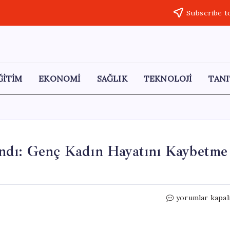
Subscribe t
ĞİTİM
EKONOMİ
SAĞLIK
TEKNOLOJİ
TANI
ndı: Genç Kadın Hayatını Kaybetme
Kahve
yorumlar kapal
Molası
Korkuyla
Sonuçlandı: