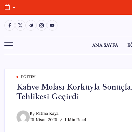
Skip
-
to
content
https://www.facebook.com/
https://twitter.com/
https://t.me/
https://www.instagram.com/
https://youtube.com/
ANA SAYFA
E
EĞITIM
Kahve Molası Korkuyla Sonuçla
Tehlikesi Geçirdi
By
Fatma Kaya
26 Nisan 2026
1 Min Read