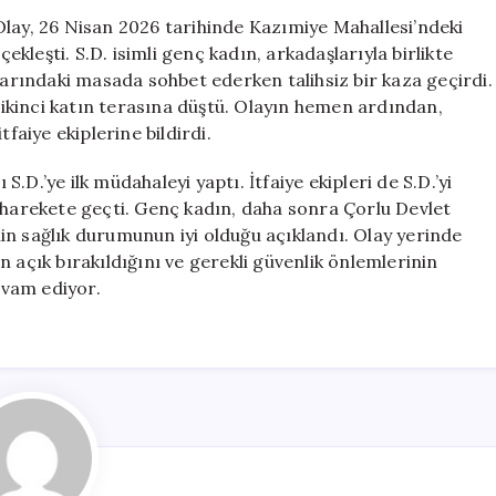
Genç
Olay, 26 Nisan 2026 tarihinde Kazımiye Mahallesi’ndeki
Kadın
leşti. S.D. isimli genç kadın, arkadaşlarıyla birlikte
Hayatını
rındaki masada sohbet ederken talihsiz bir kaza geçirdi.
Kaybetme
kinci katın terasına düştü. Olayın hemen ardından,
Tehlikesi
faiye ekiplerine bildirdi.
Geçirdi
için
 S.D.’ye ilk müdahaleyi yaptı. İtfaiye ekipleri de S.D.’yi
 harekete geçti. Genç kadın, daha sonra Çorlu Devlet
’nin sağlık durumunun iyi olduğu açıklandı. Olay yerinde
 açık bırakıldığını ve gerekli güvenlik önlemlerinin
devam ediyor.