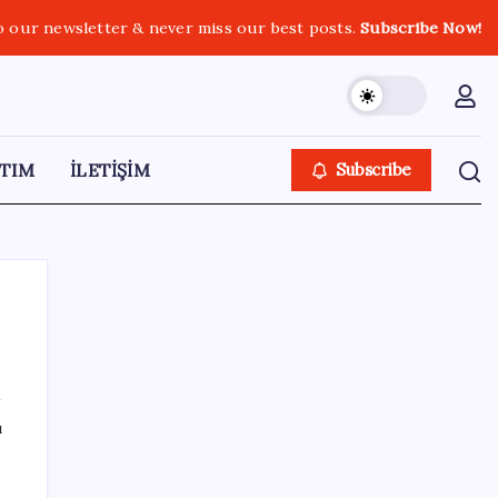
o our newsletter & never miss our best posts.
Subscribe Now!
TIM
İLETİŞİM
Subscribe
SON YAZILAR
ı
Çorbaya eklenen o baharat damarları
temizliyor! Uzmanlardan kolesterol