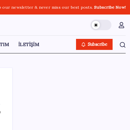
o our newsletter & never miss our best posts.
Subscribe Now!
TIM
İLETİŞİM
Subscribe
SON YAZILAR
ı
Çorbaya eklenen o baharat damarları
temizliyor! Uzmanlardan kolesterol