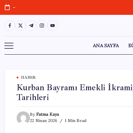
Skip
-
to
content
https://www.facebook.com/
https://twitter.com/
https://t.me/
https://www.instagram.com/
https://youtube.com/
ANA SAYFA
E
HABER
Kurban Bayramı Emekli İkramiy
Tarihleri
By
Fatma Kaya
22 Nisan 2026
1 Min Read