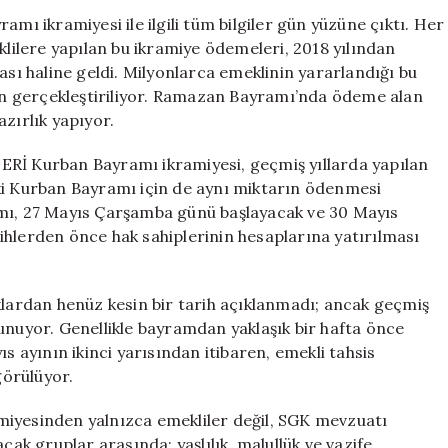
2026
mı ikramiyesi ile ilgili tüm bilgiler gün yüzüne çıktı. Her
Detayları
ilere yapılan bu ikramiye ödemeleri, 2018 yılından
ve
ası haline geldi. Milyonlarca emeklinin yararlandığı bu
Ödeme
n gerçekleştiriliyor. Ramazan Bayramı’nda ödeme alan
Tarihleri
zırlık yapıyor.
için
 Kurban Bayramı ikramiyesi, geçmiş yıllarda yapılan
yılki Kurban Bayramı için de aynı miktarın ödenmesi
amı, 27 Mayıs Çarşamba günü başlayacak ve 30 Mayıs
ihlerden önce hak sahiplerinin hesaplarına yatırılması
an henüz kesin bir tarih açıklanmadı; ancak geçmiş
ı sunuyor. Genellikle bayramdan yaklaşık bir hafta önce
s ayının ikinci yarısından itibaren, emekli tahsis
örülüyor.
esinden yalnızca emekliler değil, SGK mevzuatı
k gruplar arasında; yaşlılık, malullük ve vazife