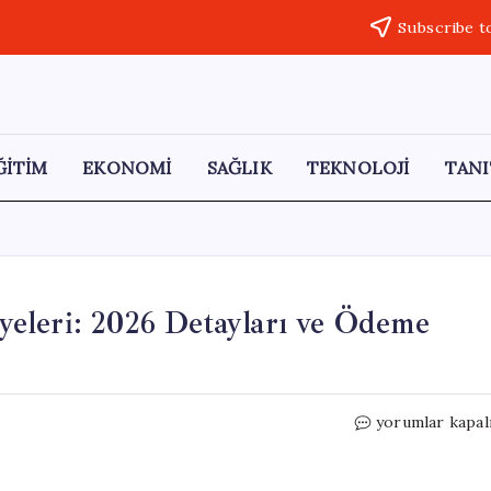
Subscribe t
ĞİTİM
EKONOMİ
SAĞLIK
TEKNOLOJİ
TANI
eleri: 2026 Detayları ve Ödeme
Kurban
yorumlar kapal
Bayramı
Emekli
İkramiyeleri: