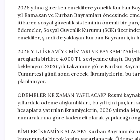
2026 yılına girerken emeklilere yönelik Kurban Bayra
yıl Ramazan ve Kurban Bayramları öncesinde emekl
itibaren sosyal güvenlik sisteminin önemli bir parç
ödemeler, Sosyal Güvenlik Kurumu (SGK) üzerinde
emekliler, şimdi de yaklaşan Kurban Bayramı için ha
2026 YILI İKRAMİYE MİKTARI VE BAYRAM TARİHLERİ
artışlarla birlikte 4.000 TL seviyesine ulaştı. Bu 
bekleniyor. 2026 yılı takvimine göre Kurban Bayr
Cumartesi günü sona erecek. İkramiyelerin, bu tar
planlanıyor.
ÖDEMELER NE ZAMAN YAPILACAK? Resmi kaynaklard
yıllardaki ödeme alışkanlıkları, bu yıl için ipuçlar
hesaplara yatırılan ikramiyelerin, 2026 yılında Mayı
numaralarına göre kademeli olarak yapılacağı öng
KİMLER İKRAMİYE ALACAK? Kurban Bayramı ikramiy
kapsamında birçok kesim yararlanacak. Ödeme alaca